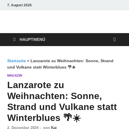
7. August 2026
Crazy4holiday
Urlaubsträume für Groß und Klein
HAUPTMENÜ
Startseite
»
Lanzarote zu Weihnachten: Sonne, Strand
und Vulkane statt Winterblues 🌴☀️
MAGAZIN
Lanzarote zu
Weihnachten: Sonne,
Strand und Vulkane statt
Winterblues 🌴☀️
2. Dezember 2024
-
von
Kai