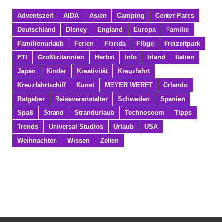
Adventszeit
AIDA
Asien
Camping
Center Parcs
Deutschland
DIsney
England
Europa
Familie
Familienurlaub
Ferien
Florida
Flüge
Freizeitpark
FTI
Großbritannien
Herbst
Info
Irland
Italien
Japan
Kinder
Kreativität
Kreuzfahrt
Kreuzfahrtschiff
Kunst
MEYER WERFT
Orlando
Ratgeber
Reiseveranstalter
Schweden
Spanien
Spaß
Strand
Strandurlaub
Technoseum
Tipps
Trends
Universal Studios
Urlaub
USA
Weihnachten
Wissen
Zelten