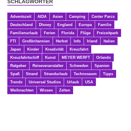
SCHLAGWÖRTER
Adventszeit
AIDA
Asien
Camping
Center Parcs
Deutschland
DIsney
England
Europa
Familie
Familienurlaub
Ferien
Florida
Flüge
Freizeitpark
FTI
Großbritannien
Herbst
Info
Irland
Italien
Japan
Kinder
Kreativität
Kreuzfahrt
Kreuzfahrtschiff
Kunst
MEYER WERFT
Orlando
Ratgeber
Reiseveranstalter
Schweden
Spanien
Spaß
Strand
Strandurlaub
Technoseum
Tipps
Trends
Universal Studios
Urlaub
USA
Weihnachten
Wissen
Zelten