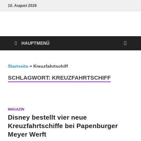
10. August 2026
Crazy4holiday
Urlaubsträume für Groß und Klein
HAUPTMENÜ
Startseite
»
Kreuzfahrtschiff
SCHLAGWORT:
KREUZFAHRTSCHIFF
MAGAZIN
Disney bestellt vier neue
Kreuzfahrtschiffe bei Papenburger
Meyer Werft