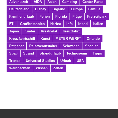
Adventszeit
AIDA
Asien
Camping
Center Parcs
Deutschland
DIsney
England
Europa
Familie
Familienurlaub
Ferien
Florida
Flüge
Freizeitpark
FTI
Großbritannien
Herbst
Info
Irland
Italien
Japan
Kinder
Kreativität
Kreuzfahrt
Kreuzfahrtschiff
Kunst
MEYER WERFT
Orlando
Ratgeber
Reiseveranstalter
Schweden
Spanien
Spaß
Strand
Strandurlaub
Technoseum
Tipps
Trends
Universal Studios
Urlaub
USA
Weihnachten
Wissen
Zelten