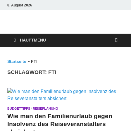
8. August 2026
Crazy4holiday
Urlaubsträume für Groß und Klein
HAUPTMENÜ
Startseite
»
FTI
SCHLAGWORT:
FTI
BUDGETTIPPS
/
REISEPLANUNG
Wie man den Familienurlaub gegen
Insolvenz des Reiseveranstalters