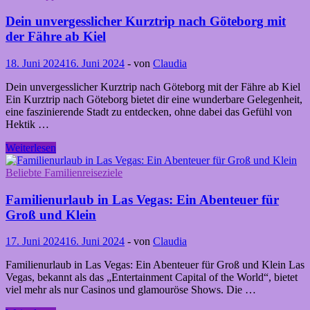
Der
ultimative
Dein unvergesslicher Kurztrip nach Göteborg mit
Familienguide
der Fähre ab Kiel
für
unvergessliche
18. Juni 2024
16. Juni 2024
-
von
Claudia
Erlebnisse!
Dein unvergesslicher Kurztrip nach Göteborg mit der Fähre ab Kiel
Ein Kurztrip nach Göteborg bietet dir eine wunderbare Gelegenheit,
eine faszinierende Stadt zu entdecken, ohne dabei das Gefühl von
Hektik …
Dein
Weiterlesen
unvergesslicher
Kurztrip
Beliebte Familienreiseziele
nach
Göteborg
Familienurlaub in Las Vegas: Ein Abenteuer für
mit
Groß und Klein
der
Fähre
17. Juni 2024
16. Juni 2024
-
von
Claudia
ab
Kiel
Familienurlaub in Las Vegas: Ein Abenteuer für Groß und Klein Las
Vegas, bekannt als das „Entertainment Capital of the World“, bietet
viel mehr als nur Casinos und glamouröse Shows. Die …