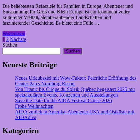
Stadt
Die beliebtesten Reiseziele für Familien in Europa: Abenteuer und
der
Entspannung für Groß und Klein Europa ist ein Kontinent voller
Liebe
kultureller Vielfalt, atemberaubender Landschaften und
faszinierender Geschichte. Es bietet eine Fülle …
Die
Weiterlesen
beliebtesten
Seitennummerierung
1
2
Nächste
Reiseziele
Suchen
der
für
Suchen
Familien
Beiträge
in
Neueste Beiträge
Europa:
Abenteuer
Neues Urlaubsziel mit Wow-Faktor: Feierliche Eröffnung des
und
Center Parcs Nordborg Resort
Entspannung
Von Titanic bis Cirque du Soleil: Québec begeistert 2025 mit
für
spektakulären Events, Konzerten und Ausstellungen
Groß
Save the Date für die AIDA Festival Cruise 2026
und
Frohe Weihnachten
Klein
AIDA zurück in Amerika: Abenteuer USA und Ostküste mit
AIDAdiva
Kategorien