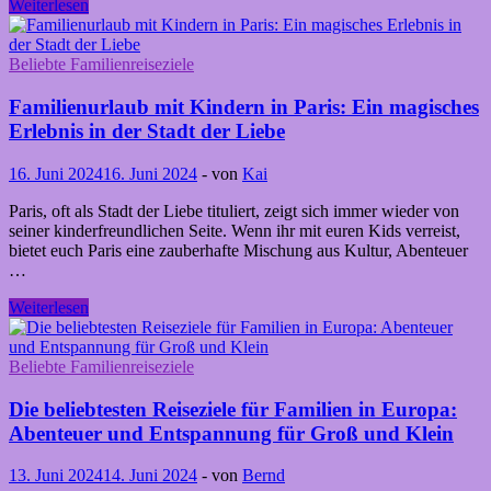
Familienurlaub
Weiterlesen
in
Las
Vegas:
Beliebte Familienreiseziele
Ein
Abenteuer
Familienurlaub mit Kindern in Paris: Ein magisches
für
Erlebnis in der Stadt der Liebe
Groß
und
16. Juni 2024
16. Juni 2024
-
von
Kai
Klein
Paris, oft als Stadt der Liebe tituliert, zeigt sich immer wieder von
seiner kinderfreundlichen Seite. Wenn ihr mit euren Kids verreist,
bietet euch Paris eine zauberhafte Mischung aus Kultur, Abenteuer
…
Familienurlaub
Weiterlesen
mit
Kindern
in
Beliebte Familienreiseziele
Paris:
Ein
Die beliebtesten Reiseziele für Familien in Europa:
magisches
Abenteuer und Entspannung für Groß und Klein
Erlebnis
in
13. Juni 2024
14. Juni 2024
-
von
Bernd
der