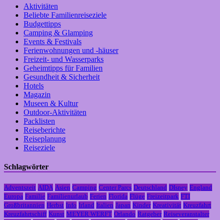
Aktivitäten
Beliebte Familienreiseziele
Budgettipps
Camping & Glamping
Events & Festivals
Ferienwohnungen und -häuser
Freizeit- und Wasserparks
Geheimtipps für Familien
Gesundheit & Sicherheit
Hotels
Magazin
Museen & Kultur
Outdoor-Aktivitäten
Packlisten
Reiseberichte
Reiseplanung
Reiseziele
Schlagwörter
Adventszeit
AIDA
Asien
Camping
Center Parcs
Deutschland
DIsney
England
Europa
Familie
Familienurlaub
Ferien
Florida
Flüge
Freizeitpark
FTI
Großbritannien
Herbst
Info
Irland
Italien
Japan
Kinder
Kreativität
Kreuzfahrt
Kreuzfahrtschiff
Kunst
MEYER WERFT
Orlando
Ratgeber
Reiseveranstalter