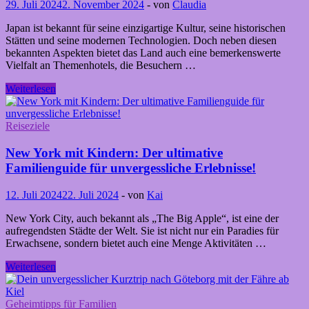
Tipps
29. Juli 2024
2. November 2024
-
von
Claudia
für
einen
Japan ist bekannt für seine einzigartige Kultur, seine historischen
unvergesslichen
Stätten und seine modernen Technologien. Doch neben diesen
Urlaub
bekannten Aspekten bietet das Land auch eine bemerkenswerte
Vielfalt an Themenhotels, die Besuchern …
Themenhotels
Weiterlesen
in
Japan
Reiseziele
New York mit Kindern: Der ultimative
Familienguide für unvergessliche Erlebnisse!
12. Juli 2024
22. Juli 2024
-
von
Kai
New York City, auch bekannt als „The Big Apple“, ist eine der
aufregendsten Städte der Welt. Sie ist nicht nur ein Paradies für
Erwachsene, sondern bietet auch eine Menge Aktivitäten …
New
Weiterlesen
York
mit
Kindern:
Geheimtipps für Familien