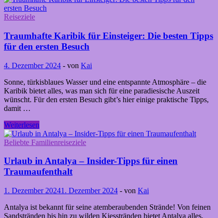
Sonnentraum
im
Reiseziele
Winter
–
Traumhafte Karibik für Einsteiger: Die besten Tipps
Wo
für den ersten Besuch
das
schlechte
4. Dezember 2024
-
von
Kai
Wetter
keine
Sonne, türkisblaues Wasser und eine entspannte Atmosphäre – die
Chance
Karibik bietet alles, was man sich für eine paradiesische Auszeit
hat!
wünscht. Für den ersten Besuch gibt’s hier einige praktische Tipps,
damit …
Traumhafte
Weiterlesen
Karibik
für
Beliebte Familienreiseziele
Einsteiger:
Die
Urlaub in Antalya – Insider-Tipps für einen
besten
Traumaufenthalt
Tipps
für
1. Dezember 2024
1. Dezember 2024
-
von
Kai
den
ersten
Antalya ist bekannt für seine atemberaubenden Strände! Von feinen
Besuch
Sandstränden bis hin zu wilden Kiesstränden bietet Antalya alles,