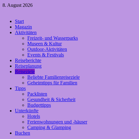
Zum
8. August 2026
Inhalt
springen
Crazy4holiday
Start
Urlaubsträume für Groß und Klein
Magazin
Aktivitäten
Freizeit- und Wasserparks
Museen & Kultur
Outdoor-Aktivitäten
Events & Festivals
Reiseberichte
Reiseplanung
Reiseziele
Beliebte Familienreiseziele
Geheimtipps für Familien
Tipps
Packlisten
Gesundheit & Sicherheit
Budgettipps
Unterkünfte
Hotels
Ferienwohnungen und -häuser
Camping & Glamping
Buchen