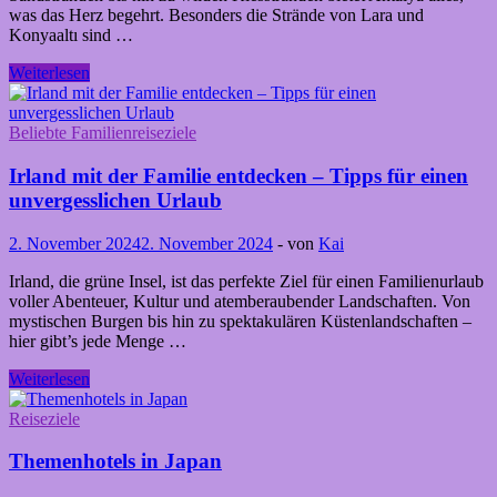
was das Herz begehrt. Besonders die Strände von Lara und
Konyaaltı sind …
Urlaub
Weiterlesen
in
Antalya
–
Beliebte Familienreiseziele
Insider-
Tipps
Irland mit der Familie entdecken – Tipps für einen
für
unvergesslichen Urlaub
einen
Traumaufenthalt
2. November 2024
2. November 2024
-
von
Kai
Irland, die grüne Insel, ist das perfekte Ziel für einen Familienurlaub
voller Abenteuer, Kultur und atemberaubender Landschaften. Von
mystischen Burgen bis hin zu spektakulären Küstenlandschaften –
hier gibt’s jede Menge …
Irland
Weiterlesen
mit
der
Reiseziele
Familie
entdecken
Themenhotels in Japan
–