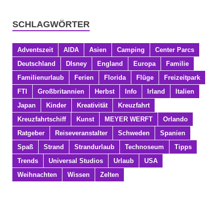
SCHLAGWÖRTER
Adventszeit
AIDA
Asien
Camping
Center Parcs
Deutschland
DIsney
England
Europa
Familie
Familienurlaub
Ferien
Florida
Flüge
Freizeitpark
FTI
Großbritannien
Herbst
Info
Irland
Italien
Japan
Kinder
Kreativität
Kreuzfahrt
Kreuzfahrtschiff
Kunst
MEYER WERFT
Orlando
Ratgeber
Reiseveranstalter
Schweden
Spanien
Spaß
Strand
Strandurlaub
Technoseum
Tipps
Trends
Universal Studios
Urlaub
USA
Weihnachten
Wissen
Zelten