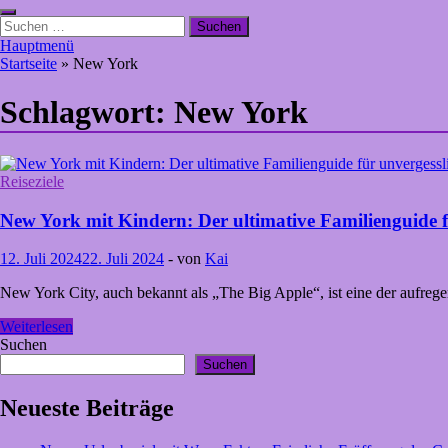
Suchen
nach:
Hauptmenü
Startseite
»
New York
Schlagwort:
New York
Reiseziele
New York mit Kindern: Der ultimative Familienguide fü
12. Juli 2024
22. Juli 2024
-
von
Kai
New York City, auch bekannt als „The Big Apple“, ist eine der aufrege
New
Weiterlesen
York
Suchen
mit
Suchen
Kindern:
Der
Neueste Beiträge
ultimative
Familienguide