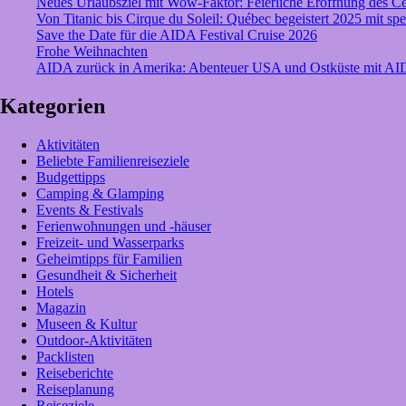
Neues Urlaubsziel mit Wow-Faktor: Feierliche Eröffnung des C
für
Von Titanic bis Cirque du Soleil: Québec begeistert 2025 mit s
unvergessliche
Save the Date für die AIDA Festival Cruise 2026
Erlebnisse!
Frohe Weihnachten
AIDA zurück in Amerika: Abenteuer USA und Ostküste mit A
Kategorien
Aktivitäten
Beliebte Familienreiseziele
Budgettipps
Camping & Glamping
Events & Festivals
Ferienwohnungen und -häuser
Freizeit- und Wasserparks
Geheimtipps für Familien
Gesundheit & Sicherheit
Hotels
Magazin
Museen & Kultur
Outdoor-Aktivitäten
Packlisten
Reiseberichte
Reiseplanung
Reiseziele