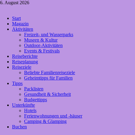
Zum
6. August 2026
Inhalt
springen
Crazy4holiday
Start
Urlaubsträume für Groß und Klein
Magazin
Aktivitäten
Freizeit- und Wasserparks
Museen & Kultur
Outdoor-Aktivitäten
Events & Festivals
Reiseberichte
Reiseplanung
Reiseziele
Beliebte Familienreiseziele
Geheimtipps für Familien
Tipps
Packlisten
Gesundheit & Sicherheit
Budgettipps
Unterkünfte
Hotels
Ferienwohnungen und -häuser
Camping & Glamping
Buchen