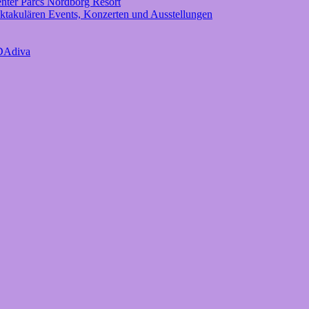
enter Parcs Nordborg Resort
pektakulären Events, Konzerten und Ausstellungen
IDAdiva