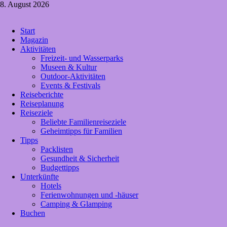
Zum
8. August 2026
Inhalt
springen
Crazy4holiday
Start
Urlaubsträume für Groß und Klein
Magazin
Aktivitäten
Freizeit- und Wasserparks
Museen & Kultur
Outdoor-Aktivitäten
Events & Festivals
Reiseberichte
Reiseplanung
Reiseziele
Beliebte Familienreiseziele
Geheimtipps für Familien
Tipps
Packlisten
Gesundheit & Sicherheit
Budgettipps
Unterkünfte
Hotels
Ferienwohnungen und -häuser
Camping & Glamping
Buchen