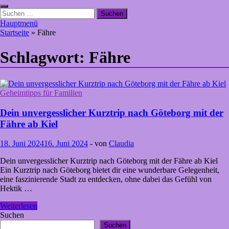
Suchen
nach:
Hauptmenü
Startseite
»
Fähre
Schlagwort:
Fähre
Geheimtipps für Familien
Dein unvergesslicher Kurztrip nach Göteborg mit der
Fähre ab Kiel
18. Juni 2024
16. Juni 2024
-
von
Claudia
Dein unvergesslicher Kurztrip nach Göteborg mit der Fähre ab Kiel
Ein Kurztrip nach Göteborg bietet dir eine wunderbare Gelegenheit,
eine faszinierende Stadt zu entdecken, ohne dabei das Gefühl von
Hektik …
Dein
Weiterlesen
unvergesslicher
Suchen
Kurztrip
Suchen