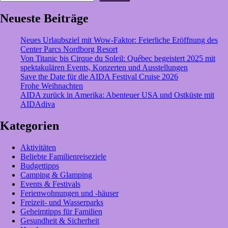
nach
Göteborg
Neueste Beiträge
mit
der
Neues Urlaubsziel mit Wow-Faktor: Feierliche Eröffnung des
Fähre
Center Parcs Nordborg Resort
ab
Von Titanic bis Cirque du Soleil: Québec begeistert 2025 mit
Kiel
spektakulären Events, Konzerten und Ausstellungen
Save the Date für die AIDA Festival Cruise 2026
Frohe Weihnachten
AIDA zurück in Amerika: Abenteuer USA und Ostküste mit
AIDAdiva
Kategorien
Aktivitäten
Beliebte Familienreiseziele
Budgettipps
Camping & Glamping
Events & Festivals
Ferienwohnungen und -häuser
Freizeit- und Wasserparks
Geheimtipps für Familien
Gesundheit & Sicherheit