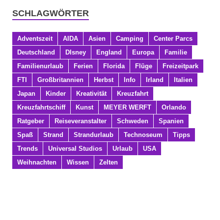
SCHLAGWÖRTER
Adventszeit
AIDA
Asien
Camping
Center Parcs
Deutschland
DIsney
England
Europa
Familie
Familienurlaub
Ferien
Florida
Flüge
Freizeitpark
FTI
Großbritannien
Herbst
Info
Irland
Italien
Japan
Kinder
Kreativität
Kreuzfahrt
Kreuzfahrtschiff
Kunst
MEYER WERFT
Orlando
Ratgeber
Reiseveranstalter
Schweden
Spanien
Spaß
Strand
Strandurlaub
Technoseum
Tipps
Trends
Universal Studios
Urlaub
USA
Weihnachten
Wissen
Zelten