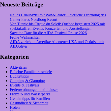
große
Neueste Beiträge
Spielzeug-
Ausstellung
Neues Urlaubsziel mit Wow-Faktor: Feierliche Eröffnung des
Center Parcs Nordborg Resort
Von Titanic bis Cirque du Soleil: Québec begeistert 2025 mit
spektakulären Events, Konzerten und Ausstellungen
Save the Date für die AIDA Festival Cruise 2026
Frohe Weihnachten
AIDA zurück in Amerika: Abenteuer USA und Ostküste mit
AIDAdiva
Kategorien
Aktivitäten
Beliebte Familienreiseziele
Budgettipps
Camping & Glamping
Events & Festivals
Ferienwohnungen und -häuser
Freizeit- und Wasserparks
Geheimtipps für Familien
Gesundheit & Sicherheit
Hotels