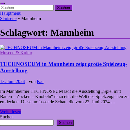
Suchen
nach:
Hauptmenü
Startseite
»
Mannheim
Schlagwort:
Mannheim
Museen & Kultur
TECHNOSEUM in Mannheim zeigt große Spielzeug-
Ausstellung
13. Juni 2024
-
von
Kai
Im Mannheimer TECHNOSEUM lädt die Ausstellung „Spiel mit!
Bauen – Zocken – Knobeln“ dazu ein, die Welt des Spielzeugs neu zu
entdecken. Diese umfassende Schau, die vom 22. Juni 2024 …
TECHNOSEUM
Weiterlesen
in
Suchen
Mannheim
Suchen
zeigt