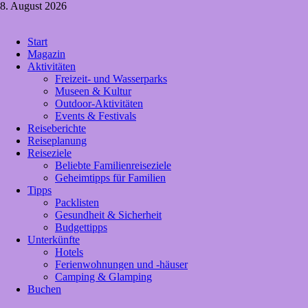
Zum
8. August 2026
Inhalt
springen
Crazy4holiday
Start
Urlaubsträume für Groß und Klein
Magazin
Aktivitäten
Freizeit- und Wasserparks
Museen & Kultur
Outdoor-Aktivitäten
Events & Festivals
Reiseberichte
Reiseplanung
Reiseziele
Beliebte Familienreiseziele
Geheimtipps für Familien
Tipps
Packlisten
Gesundheit & Sicherheit
Budgettipps
Unterkünfte
Hotels
Ferienwohnungen und -häuser
Camping & Glamping
Buchen