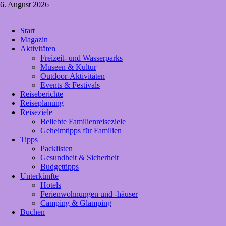
Zum
6. August 2026
Inhalt
springen
Crazy4holiday
Start
Urlaubsträume für Groß und Klein
Magazin
Aktivitäten
Freizeit- und Wasserparks
Museen & Kultur
Outdoor-Aktivitäten
Events & Festivals
Reiseberichte
Reiseplanung
Reiseziele
Beliebte Familienreiseziele
Geheimtipps für Familien
Tipps
Packlisten
Gesundheit & Sicherheit
Budgettipps
Unterkünfte
Hotels
Ferienwohnungen und -häuser
Camping & Glamping
Buchen