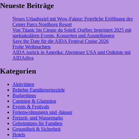
So
Neueste Beiträge
spart
ihr
Neues Urlaubsziel mit Wow-Faktor: Feierliche Eröffnung des
clever
Center Parcs Nordborg Resort
Von Titanic bis Cirque du Soleil: Québec begeistert 2025 mit
spektakulären Events, Konzerten und Ausstellungen
Save the Date für die AIDA Festival Cruise 2026
Frohe Weihnachten
AIDA zurück in Amerika: Abenteuer USA und Ostküste mit
AIDAdiva
Kategorien
Aktivitäten
Beliebte Familienreiseziele
Budgettipps
Camping & Glamping
Events & Festivals
Ferienwohnungen und -häuser
Freizeit- und Wasserparks
Geheimtipps für Familien
Gesundheit & Sicherheit
Hotels