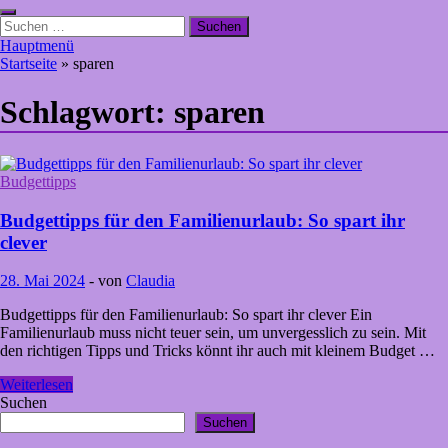
Suchen
nach:
Hauptmenü
Startseite
»
sparen
Schlagwort:
sparen
Budgettipps
Budgettipps für den Familienurlaub: So spart ihr
clever
28. Mai 2024
-
von
Claudia
Budgettipps für den Familienurlaub: So spart ihr clever Ein
Familienurlaub muss nicht teuer sein, um unvergesslich zu sein. Mit
den richtigen Tipps und Tricks könnt ihr auch mit kleinem Budget …
Budgettipps
Weiterlesen
für
Suchen
den
Suchen
Familienurlaub: