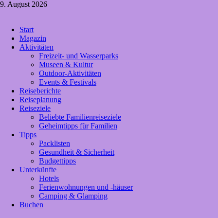
Zum
9. August 2026
Inhalt
springen
Crazy4holiday
Start
Urlaubsträume für Groß und Klein
Magazin
Aktivitäten
Freizeit- und Wasserparks
Museen & Kultur
Outdoor-Aktivitäten
Events & Festivals
Reiseberichte
Reiseplanung
Reiseziele
Beliebte Familienreiseziele
Geheimtipps für Familien
Tipps
Packlisten
Gesundheit & Sicherheit
Budgettipps
Unterkünfte
Hotels
Ferienwohnungen und -häuser
Camping & Glamping
Buchen