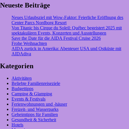
Familienurlaub:
Neueste Beiträge
Seilgärten
und
Neues Urlaubsziel mit Wow-Faktor: Feierliche Eröffnung des
Ziplining
Center Parcs Nordborg Resort
Von Titanic bis Cirque du Soleil: Québec begeistert 2025 mit
spektakulären Events, Konzerten und Ausstellungen
Save the Date für die AIDA Festival Cruise 2026
Frohe Weihnachten
AIDA zurück in Amerika: Abenteuer USA und Ostküste mit
AIDAdiva
Kategorien
Aktivitäten
Beliebte Familienreiseziele
Budgettipps
Camping & Glamping
Events & Festivals
Ferienwohnungen und -häuser
Freizeit- und Wasserparks
Geheimtipps für Familien
Gesundheit & Sicherheit
Hotels