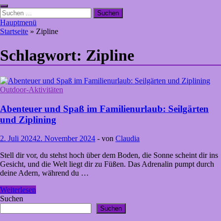
Suchen
nach:
Hauptmenü
Startseite
»
Zipline
Schlagwort:
Zipline
Outdoor-Aktivitäten
Abenteuer und Spaß im Familienurlaub: Seilgärten
und Ziplining
2. Juli 2024
2. November 2024
-
von
Claudia
Stell dir vor, du stehst hoch über dem Boden, die Sonne scheint dir ins
Gesicht, und die Welt liegt dir zu Füßen. Das Adrenalin pumpt durch
deine Adern, während du …
Abenteuer
Weiterlesen
und
Suchen
Spaß
Suchen
im