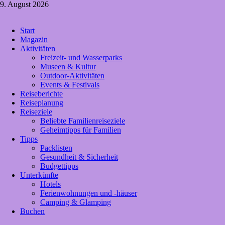
Zum
9. August 2026
Inhalt
springen
Crazy4holiday
Start
Urlaubsträume für Groß und Klein
Magazin
Aktivitäten
Freizeit- und Wasserparks
Museen & Kultur
Outdoor-Aktivitäten
Events & Festivals
Reiseberichte
Reiseplanung
Reiseziele
Beliebte Familienreiseziele
Geheimtipps für Familien
Tipps
Packlisten
Gesundheit & Sicherheit
Budgettipps
Unterkünfte
Hotels
Ferienwohnungen und -häuser
Camping & Glamping
Buchen