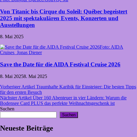
Von Titanic bis Cirque du Soleil: Québec begeistert
2025 mit spektakulären Events, Konzerten und
Ausstellungen
8. Mai 2025
Foto: AIDA
Cruises_Jonas Diener
Save the Date für die AIDA Festival Cruise 2026
8. Mai 2025
8. Mai 2025
Beitragsnavigation
Vorheriger Artikel
Traumhafte Karibik für Einsteiger: Die besten Tipps
für den ersten Besuch
Nächster Artikel
Über 160 Abenteuer in vier Ländern: Warum die
Bodensee Card PLUS das perfekte Weihnachtsgeschenk ist
Suchen
Suchen
Neueste Beiträge