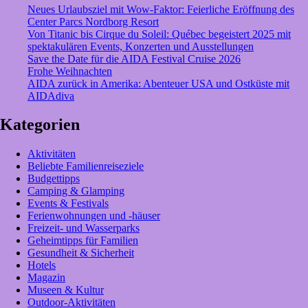
Neues Urlaubsziel mit Wow-Faktor: Feierliche Eröffnung des
Center Parcs Nordborg Resort
Von Titanic bis Cirque du Soleil: Québec begeistert 2025 mit
spektakulären Events, Konzerten und Ausstellungen
Save the Date für die AIDA Festival Cruise 2026
Frohe Weihnachten
AIDA zurück in Amerika: Abenteuer USA und Ostküste mit
AIDAdiva
Kategorien
Aktivitäten
Beliebte Familienreiseziele
Budgettipps
Camping & Glamping
Events & Festivals
Ferienwohnungen und -häuser
Freizeit- und Wasserparks
Geheimtipps für Familien
Gesundheit & Sicherheit
Hotels
Magazin
Museen & Kultur
Outdoor-Aktivitäten